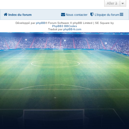
Aller à
Index du forum
Nous contacter
L’équipe du forum
Développé par
phpBB
® Forum Software © phpBB Limited | SE Square by
PhpBB3 BBCodes
Traduit par
phpBB-fr.com