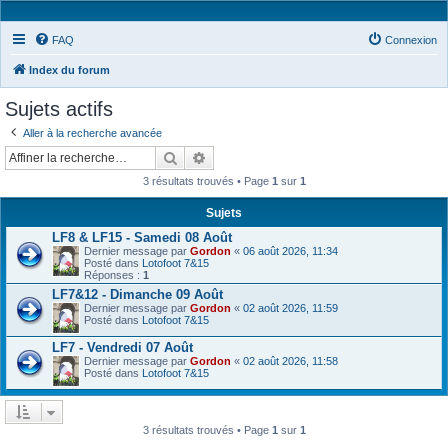
FAQ
Connexion
Index du forum
Sujets actifs
Aller à la recherche avancée
Rechercher
Recherche avancée
3 résultats trouvés • Page
1
sur
1
Sujets
LF8 & LF15 - Samedi 08 Août
Dernier message par
Gordon
«
06 août 2026, 11:34
Posté dans
Lotofoot 7&15
Réponses :
1
LF7&12 - Dimanche 09 Août
Dernier message par
Gordon
«
02 août 2026, 11:59
Posté dans
Lotofoot 7&15
LF7 - Vendredi 07 Août
Dernier message par
Gordon
«
02 août 2026, 11:58
Posté dans
Lotofoot 7&15
3 résultats trouvés • Page
1
sur
1