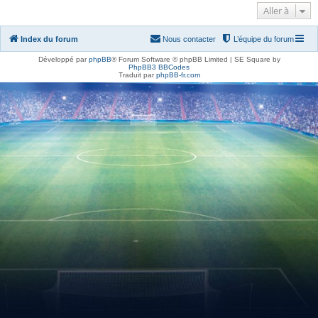
Aller à
Index du forum
Nous contacter
L’équipe du forum
Développé par
phpBB
® Forum Software © phpBB Limited | SE Square by
PhpBB3 BBCodes
Traduit par
phpBB-fr.com