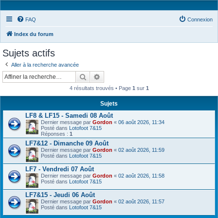
FAQ
Connexion
Index du forum
Sujets actifs
Aller à la recherche avancée
Rechercher
Recherche avancée
4 résultats trouvés • Page
1
sur
1
Sujets
LF8 & LF15 - Samedi 08 Août
Dernier message par
Gordon
«
06 août 2026, 11:34
Posté dans
Lotofoot 7&15
Réponses :
1
LF7&12 - Dimanche 09 Août
Dernier message par
Gordon
«
02 août 2026, 11:59
Posté dans
Lotofoot 7&15
LF7 - Vendredi 07 Août
Dernier message par
Gordon
«
02 août 2026, 11:58
Posté dans
Lotofoot 7&15
LF7&15 - Jeudi 06 Août
Dernier message par
Gordon
«
02 août 2026, 11:57
Posté dans
Lotofoot 7&15