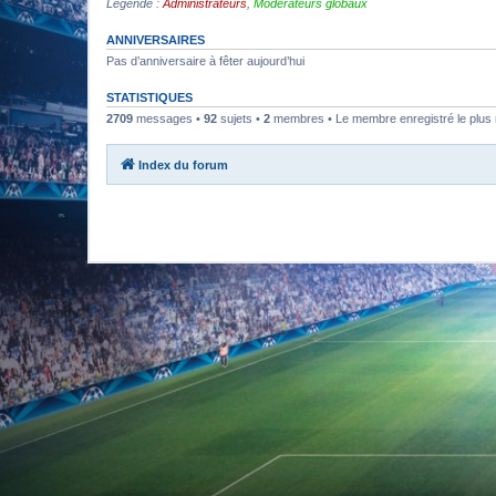
Légende :
Administrateurs
,
Modérateurs globaux
ANNIVERSAIRES
Pas d’anniversaire à fêter aujourd’hui
STATISTIQUES
2709
messages •
92
sujets •
2
membres • Le membre enregistré le plus 
Index du forum