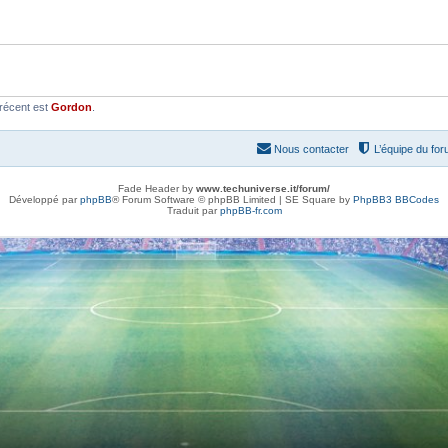
récent est
Gordon
.
Nous contacter
L’équipe du fo
Fade Header by
www.techuniverse.it/forum/
Développé par
phpBB
® Forum Software © phpBB Limited | SE Square by
PhpBB3 BBCodes
Traduit par
phpBB-fr.com