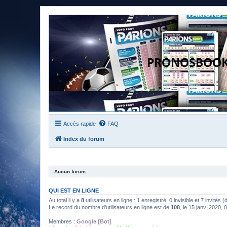
Accès rapide
FAQ
Index du forum
Aucun forum.
QUI EST EN LIGNE
Au total il y a
8
utilisateurs en ligne : 1 enregistré, 0 invisible et 7 invités
Le record du nombre d’utilisateurs en ligne est de
108
, le 15 janv. 2020, 
Membres :
Google [Bot]