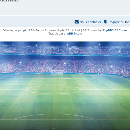
 cette session
Nous contacter
L’équipe du fo
Développé par
phpBB
® Forum Software © phpBB Limited | SE Square by
PhpBB3 BBCodes
Traduit par
phpBB-fr.com